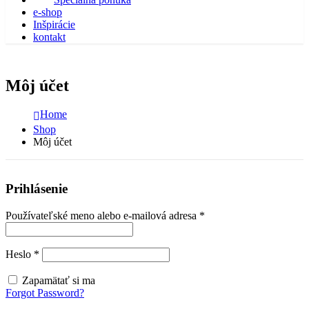
e-shop
Inšpirácie
kontakt
Môj účet
Home
Shop
Môj účet
Prihlásenie
Povinné
Používateľské meno alebo e-mailová adresa
*
Povinné
Heslo
*
Zapamätať si ma
Forgot Password?