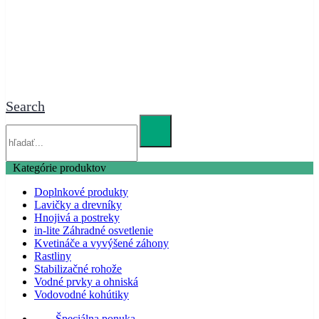
Search
Kategórie produktov
Doplnkové produkty
Lavičky a drevníky
Hnojivá a postreky
in-lite Záhradné osvetlenie
Kvetináče a vyvýšené záhony
Rastliny
Stabilizačné rohože
Vodné prvky a ohniská
Vodovodné kohútiky
Špeciálna ponuka