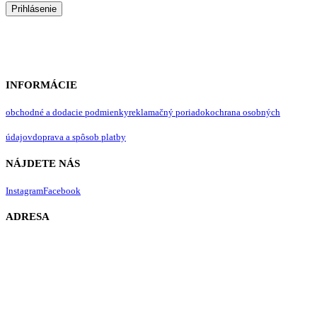
Prihlásenie
INFORMÁCIE
obchodné a dodacie podmienky
reklamačný poriadok
ochrana osobných
údajov
doprava a spôsob platby
NÁJDETE NÁS
Instagram
Facebook
ADRESA
Lavendergarden s.r.o.
IČO: 51478064
DIČ: 2120724991