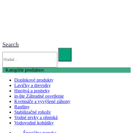
Search
Kategórie produktov
Doplnkové produkty
Lavičky a drevníky
Hnojivá a postreky
in-lite Záhradné osvetlenie
Kvetináče a vyvýšené záhony
Rastliny
Stabilizačné rohože
Vodné prvky a ohniská
Vodovodné kohútiky
Špeciálna ponuka