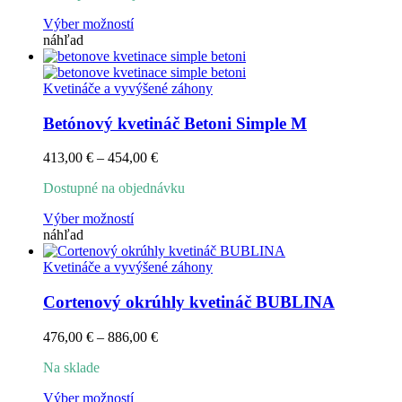
through
Tento
Výber možností
771,00 €
produkt
náhľad
má
viacero
variantov.
Kvetináče a vyvýšené záhony
Možnosti
si
Betónový kvetináč Betoni Simple M
môžete
vybrať
Price
413,00
€
–
454,00
€
na
range:
stránke
Dostupné na objednávku
413,00 €
produktu.
through
Tento
Výber možností
454,00 €
produkt
náhľad
má
viacero
Kvetináče a vyvýšené záhony
variantov.
Možnosti
Cortenový okrúhly kvetináč BUBLINA
si
môžete
Price
476,00
€
–
886,00
€
vybrať
range:
na
Na sklade
476,00 €
stránke
through
produktu.
Tento
Výber možností
886,00 €