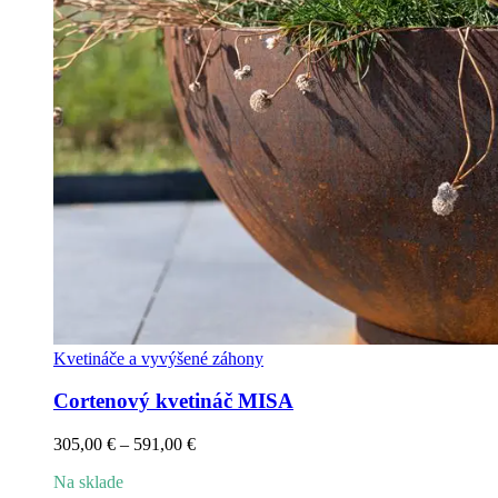
Kvetináče a vyvýšené záhony
Cortenový kvetináč MISA
Price
305,00
€
–
591,00
€
range:
Na sklade
305,00 €