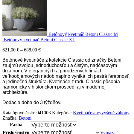
Betónový kvetináč Betoni Classic M
Betónový kvetináč Betoni Classic XL
Price
621,00
€
–
688,00
€
range:
Betónové kvetináče z kolekcie Classic od značky Betoni
621,00 €
zaujmú svojou jednoduchosťou a čistým, nadčasovým
through
dizajnom. V elegantných a prirodzených líniách
688,00 €
veľkoobjemových nádob naplno vyniká ich pestrá farebnosť
a jedinečná štruktúra. Kvetináče z radu Classic pôsobia
harmonicky v historickom prostredí aj v modernej
architektúre.
Dodacia doba do 3 týždňov.
Katalógové číslo:
041003
Kategória:
Kvetináče a vyvýšené záhony
Značka:
Betoni
Farba
Príslušenstvo
Vymazať