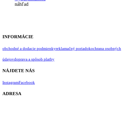
produkt
náhľad
má
viacero
variantov.
Možnosti
si
môžete
INFORMÁCIE
vybrať
na
obchodné a dodacie podmienky
reklamačný poriadok
ochrana osobných
stránke
produktu.
údajov
doprava a spôsob platby
NÁJDETE NÁS
Instagram
Facebook
ADRESA
Lavendergarden s.r.o.
IČO: 51478064
DIČ: 2120724991