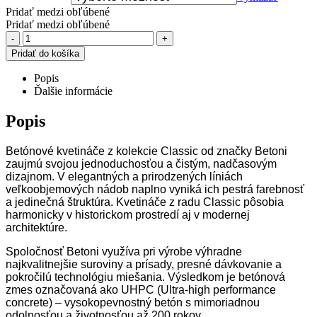
Pridať medzi obľúbené
Pridať medzi obľúbené
-
+
Pridať do košíka
Popis
Ďalšie informácie
Popis
Betónové kvetináče z kolekcie Classic od značky Betoni
zaujmú svojou jednoduchosťou a čistým, nadčasovým
dizajnom. V elegantných a prirodzených líniách
veľkoobjemových nádob naplno vyniká ich pestrá farebnosť
a jedinečná štruktúra. Kvetináče z radu Classic pôsobia
harmonicky v historickom prostredí aj v modernej
architektúre.
Spoločnosť Betoni využíva pri výrobe výhradne
najkvalitnejšie suroviny a prísady, presné dávkovanie a
pokročilú technológiu miešania. Výsledkom je betónová
zmes označovaná ako UHPC (Ultra-high performance
concrete) – vysokopevnostný betón s mimoriadnou
odolnosťou a životnosťou až 200 rokov.