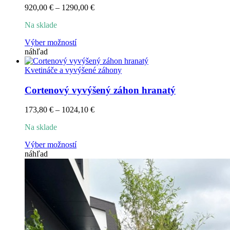
Price
920,00
€
–
1290,00
€
range:
Na sklade
920,00 €
through
Tento
Výber možností
1290,00 €
produkt
náhľad
má
viacero
Kvetináče a vyvýšené záhony
variantov.
Možnosti
Cortenový vyvýšený záhon hranatý
si
môžete
Price
173,80
€
–
1024,10
€
vybrať
range:
na
Na sklade
173,80 €
stránke
through
produktu.
Tento
Výber možností
1024,10 €
produkt
náhľad
má
viacero
variantov.
Možnosti
si
môžete
vybrať
na