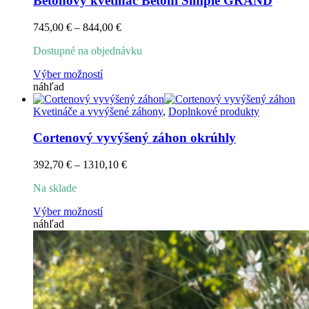
Betónový kvetináč Betoni Simple GRAND
Price
745,00
€
–
844,00
€
range:
Dostupné na objednávku
745,00 €
through
Tento
Výber možností
844,00 €
produkt
náhľad
má
viacero
Kvetináče a vyvýšené záhony
,
Doplnkové produkty
variantov.
Možnosti
Cortenový vyvýšený záhon okrúhly
si
môžete
Price
392,70
€
–
1310,10
€
vybrať
range:
na
Na sklade
392,70 €
stránke
through
produktu.
Tento
Výber možností
1310,10 €
produkt
náhľad
má
viacero
variantov.
Možnosti
si
môžete