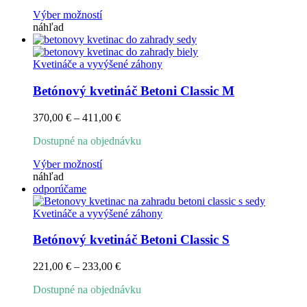
through
Tento
Výber možností
1901,00 €
produkt
náhľad
má
viacero
variantov.
Kvetináče a vyvýšené záhony
Možnosti
si
Betónový kvetináč Betoni Classic M
môžete
vybrať
Price
370,00
€
–
411,00
€
na
range:
stránke
Dostupné na objednávku
370,00 €
produktu.
through
Tento
Výber možností
411,00 €
produkt
náhľad
má
odporúčame
viacero
variantov.
Kvetináče a vyvýšené záhony
Možnosti
si
Betónový kvetináč Betoni Classic S
môžete
vybrať
Price
221,00
€
–
233,00
€
na
range:
stránke
Dostupné na objednávku
221,00 €
produktu.
through