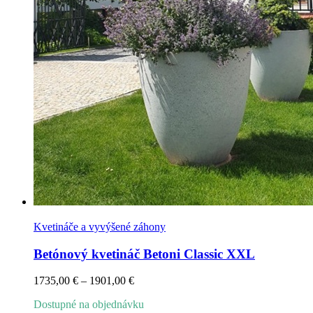
Kvetináče a vyvýšené záhony
Betónový kvetináč Betoni Classic XXL
Price
1735,00
€
–
1901,00
€
range:
Dostupné na objednávku
1735,00 €