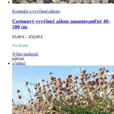
Kvetináče a vyvýšené záhony
Cortenový vyvýšený záhon zmontovateľný 40-
200 cm
Price
85,00
€
–
456,00
€
range:
Na sklade
85,00 €
through
Tento
Výber možností
456,00 €
produkt
náhľad
má
viacero
variantov.
Možnosti
si
môžete
vybrať
na
stránke
produktu.