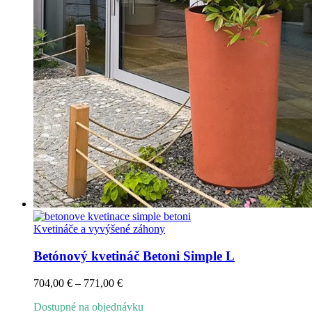
Kvetináče a vyvýšené záhony
Betónový kvetináč Betoni Simple L
Price
704,00
€
–
771,00
€
range:
Dostupné na objednávku
704,00 €