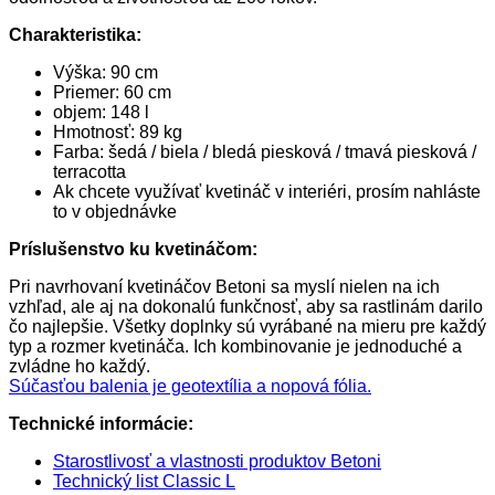
Charakteristika:
Výška: 90 cm
Priemer: 60 cm
objem: 148 l
Hmotnosť: 89 kg
Farba: šedá / biela / bledá piesková / tmavá piesková /
terracotta
Ak chcete využívať kvetináč v interiéri, prosím nahláste
to v objednávke
Prísl
ušenstvo ku kvetináčom:
Pri navrhovaní kvetináčov Betoni sa myslí nielen na ich
vzhľad, ale aj na dokonalú funkčnosť, aby sa rastlinám darilo
čo najlepšie. Všetky doplnky sú vyrábané na mieru pre každý
typ a rozmer kvetináča. Ich kombinovanie je jednoduché a
zvládne ho každý.
Súčasťou balenia je geotextília a nopová fólia.
Technické informácie:
Starostlivosť a vlastnosti produktov Betoni
Technický list Classic L