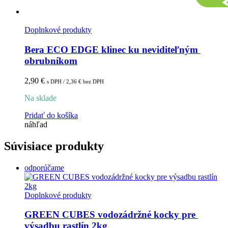
Doplnkové produkty
Bera ECO EDGE klinec ku neviditeľným 
obrubníkom
2,90
€
s DPH /
2,36
€
bez DPH
Na sklade
Pridať do košíka
náhľad
Súvisiace produkty
odporúčame
Doplnkové produkty
GREEN CUBES vodozádržné kocky pre 
výsadbu rastlín 2kg