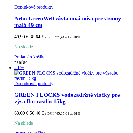
Doplnkové produkty
Arbo GreenWell závlahová misa pre stromy 
malá 49 cm
Pôvodná
Aktuálna
49,90
€
38,64
€
s DPH /
31,41
€
bez DPH
cena
cena
Na sklade
bola:
je:
49,90 €.
38,64 €.
Pridať do košíka
náhľad
-10%
Doplnkové produkty
GREEN FLOCKS vodozádržné vločky pre 
výsadbu rastlín 15kg
Pôvodná
Aktuálna
63,00
€
56,40
€
s DPH /
45,85
€
bez DPH
cena
cena
Na sklade
bola:
je:
63,00 €.
56,40 €.