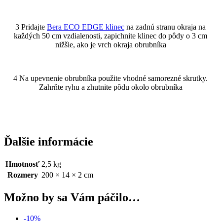
3 Pridajte
Bera ECO EDGE klinec
na zadnú stranu okraja na
každých 50 cm vzdialenosti, zapichnite klinec do pôdy o 3 cm
nižšie, ako je vrch okraja obrubníka
4 Na upevnenie obrubníka použite vhodné samorezné skrutky.
Zahrňte ryhu a zhutnite pôdu okolo obrubníka
Ďalšie informácie
Hmotnosť
2,5 kg
Rozmery
200 × 14 × 2 cm
Možno by sa Vám páčilo…
-10%