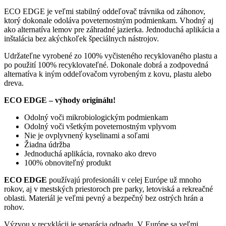
ECO EDGE je veľmi stabilný oddeľovač trávnika od záhonov,
ktorý dokonale odoláva poveternostným podmienkam. Vhodný aj
ako alternatíva lemov pre záhradné jazierka. Jednoduchá aplikácia a
inštalácia bez akýchkoľek špeciálnych nástrojov.
Udržateľne vyrobené zo 100% vyčisteného recyklovaného plastu a
po použití 100% recyklovateľné. Dokonale dobrá a zodpovedná
alternatíva k iným oddeľovačom vyrobeným z kovu, plastu alebo
dreva.
ECO EDGE – výhody originálu!
Odolný voči mikrobiologickým podmienkam
Odolný voči všetkým poveternostným vplyvom
Nie je ovplyvnený kyselinami a soľami
Žiadna údržba
Jednoduchá aplikácia, rovnako ako drevo
100% obnoviteľný produkt
ECO EDGE
používajú profesionáli v celej Európe už mnoho
rokov, aj v mestských priestoroch pre parky, letoviská a rekreačné
oblasti. Materiál je veľmi pevný a bezpečný bez ostrých hrán a
rohov.
Výzvou v recyklácii je separácia odpadu. V Európe sa veľmi