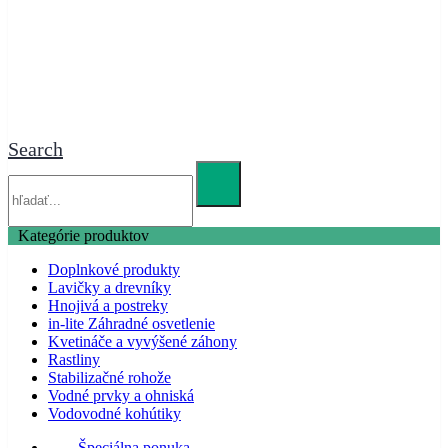
Search
Kategórie produktov
Doplnkové produkty
Lavičky a drevníky
Hnojivá a postreky
in-lite Záhradné osvetlenie
Kvetináče a vyvýšené záhony
Rastliny
Stabilizačné rohože
Vodné prvky a ohniská
Vodovodné kohútiky
Špeciálna ponuka