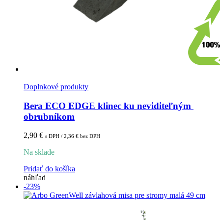
Doplnkové produkty
Bera ECO EDGE klinec ku neviditeľným 
obrubníkom
2,90
€
s DPH /
2,36
€
bez DPH
Na sklade
Pridať do košíka
náhľad
-23%