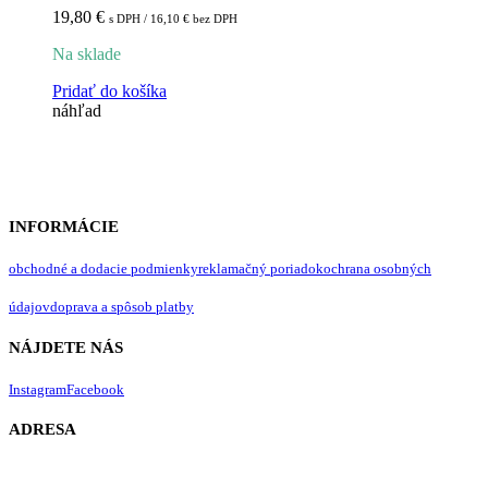
produktu.
19,80
€
s DPH /
16,10
€
bez DPH
Na sklade
Pridať do košíka
náhľad
INFORMÁCIE
obchodné a dodacie podmienky
reklamačný poriadok
ochrana osobných
údajov
doprava a spôsob platby
NÁJDETE NÁS
Instagram
Facebook
ADRESA
Lavendergarden s.r.o.