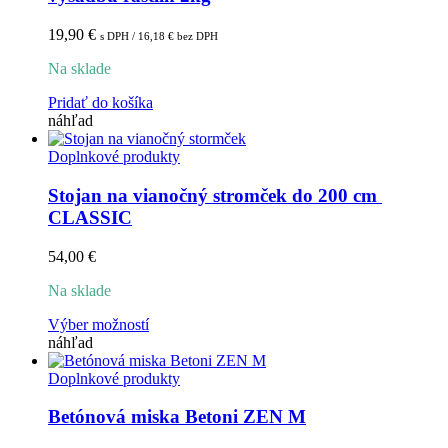
19,90
€
s DPH /
16,18
€
bez DPH
Na sklade
Pridať do košíka
náhľad
Doplnkové produkty
Stojan na vianočný stromček do 200 cm 
CLASSIC
54,00
€
Na sklade
Tento
Výber možností
produkt
náhľad
má
viacero
Doplnkové produkty
variantov.
Možnosti
Betónová miska Betoni ZEN M
si