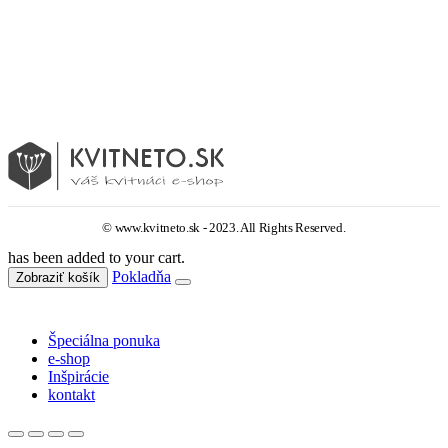
IČO: 51478064
DIČ: 2120724991
IČ DPH: SK2120724991
Hôrka nad Váhom 344, 916 33
© www.kvitneto.sk - 2023. All Rights Reserved.
has been added to your cart.
Pokladňa
Zobraziť košík
Špeciálna ponuka
e-shop
Inšpirácie
kontakt