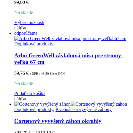
môžete
99,00
€
vybrať
na
Na sklade
stránke
produktu.
Tento
Výber možností
produkt
náhľad
má
odporúčame
viacero
variantov.
Doplnkové produkty
Možnosti
si
Arbo GreenWell závlahová misa pre stromy 
môžete
veľká 67 cm
vybrať
na
59,76
€
s DPH /
48,59
€
bez DPH
stránke
produktu.
Na sklade
Pridať do košíka
náhľad
Doplnkové produkty
,
Kvetináče a vyvýšené záhony
Cortenový vyvýšený záhon okrúhly
Price
392,70
€
–
1310,10
€