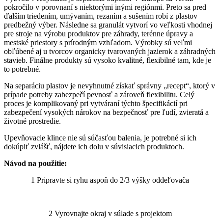
pokročilo v porovnaní s niektorými inými regiónmi. Preto sa pred
ďalším triedením, umývaním, rezaním a sušením robí z plastov
predbežný výber. Následne sa granulát vytvorí vo veľkosti vhodnej
pre stroje na výrobu produktov pre záhrady, terénne úpravy a
mestské priestory s prírodným vzhľadom. Výrobky sú veľmi
obľúbené aj u tvorcov organicky tvarovaných jazierok a záhradných
stavieb. Finálne produkty sú vysoko kvalitné, flexibilné tam, kde je
to potrebné.
Na separáciu plastov je nevyhnutné získať správny „recept“, ktorý v
prípade potreby zabezpečí pevnosť a zároveň flexibilitu. Celý
proces je komplikovaný pri vytváraní týchto špecifikácií pri
zabezpečení vysokých nárokov na bezpečnosť pre ľudí, zvieratá a
životné prostredie.
Upevňovacie klince nie sú súčasťou balenia, je potrebné si ich
dokúpiť zvlášť, nájdete ich dolu v súvisiacich produktoch.
Návod na použitie:
1 Pripravte si ryhu aspoň do 2/3 výšky oddeľovača
2 Vyrovnajte okraj v súlade s projektom