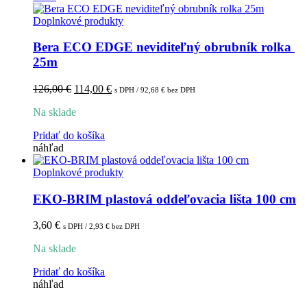
Doplnkové produkty
Bera ECO EDGE neviditeľný obrubník rolka 
25m
Pôvodná
Aktuálna
126,00
€
114,00
€
s DPH /
92,68
€
bez DPH
cena
cena
Na sklade
bola:
je:
126,00 €.
114,00 €.
Pridať do košíka
náhľad
Doplnkové produkty
EKO-BRIM plastová oddeľovacia lišta 100 cm
3,60
€
s DPH /
2,93
€
bez DPH
Na sklade
Pridať do košíka
náhľad