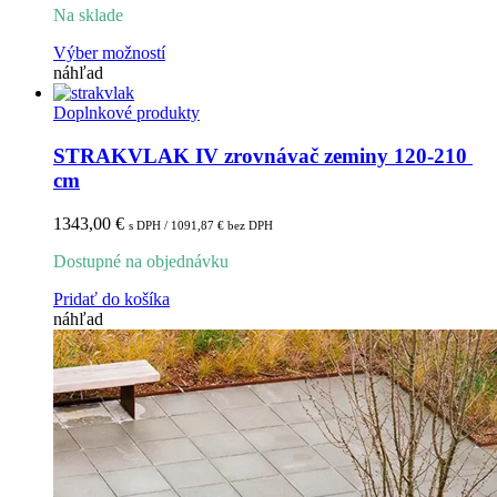
Na sklade
Tento
Výber možností
produkt
náhľad
má
viacero
Doplnkové produkty
variantov.
Možnosti
STRAKVLAK IV zrovnávač zeminy 120-210 
si
cm
môžete
vybrať
1343,00
€
s DPH /
1091,87
€
bez DPH
na
stránke
Dostupné na objednávku
produktu.
Pridať do košíka
náhľad