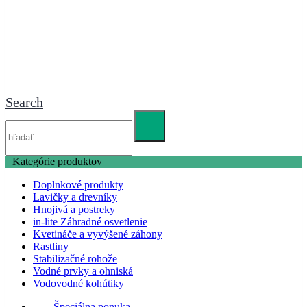
Search
Kategórie produktov
Doplnkové produkty
Lavičky a drevníky
Hnojivá a postreky
in-lite Záhradné osvetlenie
Kvetináče a vyvýšené záhony
Rastliny
Stabilizačné rohože
Vodné prvky a ohniská
Vodovodné kohútiky
Špeciálna ponuka