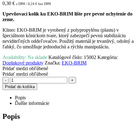
0,30
€
s DPH /
0,24
€
bez DPH
Upevňovací kolík ku EKO-BRIM lište pre pevné uchytenie do
zeme.
Klinec EKO-BRIM je vyrobený z polypropylénu (plastu) v
špeciálnom kónickom tvare, ktorý zabezpečí pevnú stabilizáciu
neviditeľných oddeľovačov. Použitý materiál je trvanlivý, odolný a
ľahký, čo umožňuje jednoduchú a rýchlu manipuláciu.
Availability:
Na sklade
Katalógové číslo:
15002
Kategória:
Doplnkové produkty
Značka:
EKO-BRIM
Pridať medzi obľúbené
Pridať medzi obľúbené
-
+
Pridať do košíka
Popis
Ďalšie informácie
Popis