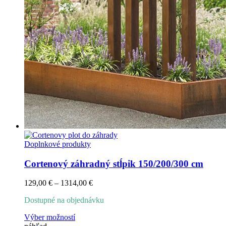
Doplnkové produkty
Cortenový záhradný stĺpik 150/200/300 cm
Price
129,00
€
–
1314,00
€
range:
Dostupné na objednávku
129,00 €
through
Tento
Výber možností
1314,00 €
produkt