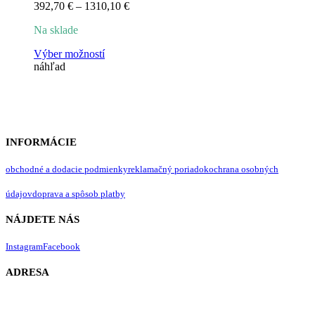
Price
392,70
€
–
1310,10
€
range:
Na sklade
392,70 €
through
Tento
Výber možností
1310,10 €
produkt
náhľad
má
viacero
variantov.
Možnosti
si
môžete
INFORMÁCIE
vybrať
na
obchodné a dodacie podmienky
reklamačný poriadok
ochrana osobných
stránke
produktu.
údajov
doprava a spôsob platby
NÁJDETE NÁS
Instagram
Facebook
ADRESA
Lavendergarden s.r.o.