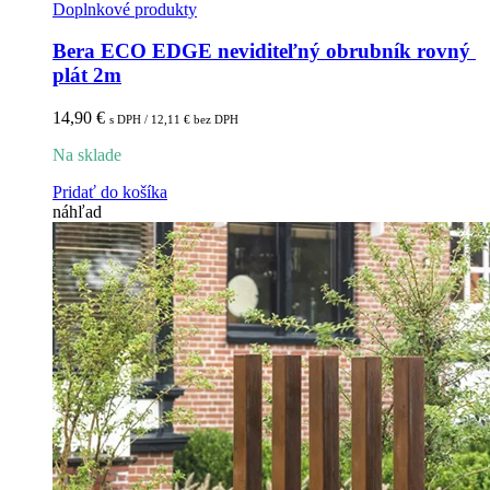
Doplnkové produkty
Bera ECO EDGE neviditeľný obrubník rovný 
plát 2m
14,90
€
s DPH /
12,11
€
bez DPH
Na sklade
Pridať do košíka
náhľad