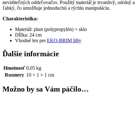
neviditeľných oddeľovačov. Použitý materiál je trvanlivý, odolný a
ľahký, čo umožňuje jednoduchú a rýchlu manipuláciu.
Charakteristika:
Materiál: plast (polypropylén) + sklo
Dĺžka: 24 cm
Vhodné len pre
EKO-BRIM lišty
Ďalšie informácie
Hmotnosť
0,05 kg
Rozmery
10 × 1 × 1 cm
Možno by sa Vám páčilo…