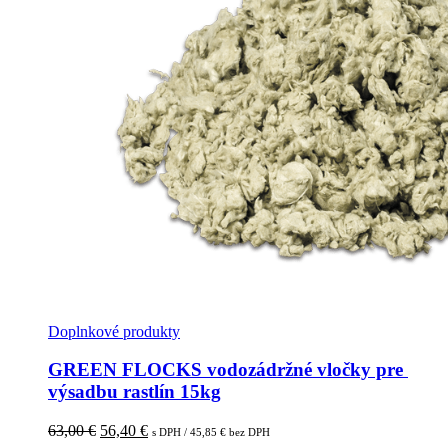
Doplnkové produkty
GREEN FLOCKS vodozádržné vločky pre 
výsadbu rastlín 15kg
Pôvodná
Aktuálna
63,00
€
56,40
€
s DPH /
45,85
€
bez DPH
cena
cena