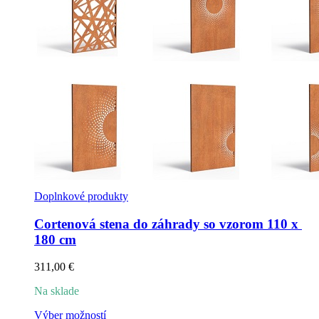
Doplnkové produkty
Cortenová stena do záhrady so vzorom 110 x 
180 cm
311,00
€
Na sklade
Tento
Výber možností