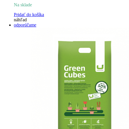
Na sklade
bola:
je:
63,00 €.
56,40 €.
Pridať do košíka
náhľad
odporúčame